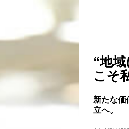
“地
こそ
新たな価
立へ。