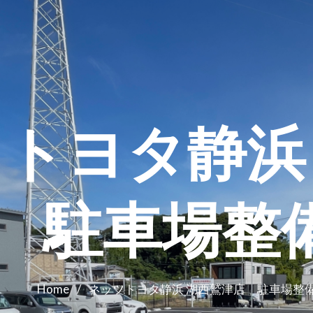
トヨタ静浜
 駐車場整
Home
/
ネッツトヨタ静浜 湖西鷲津店 駐車場整