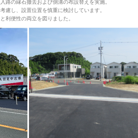
進入路の縁石撤去および側溝の布設替えを実施。
を考慮し、設置位置を慎重に検討しています。
性と利便性の両立を図りました。