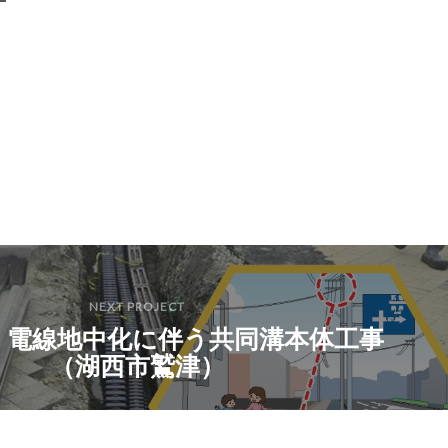
NEXT PROJECT
1号 電線地中化に伴う共同溝本体工事
（湖西市鷲津）