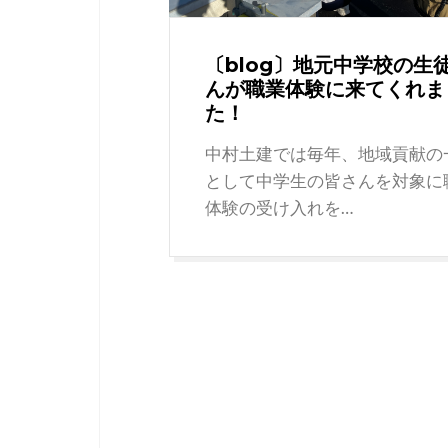
〔blog〕地元中学校の生
んが職業体験に来てくれま
た！
中村土建では毎年、地域貢献の
として中学生の皆さんを対象に
体験の受け入れを…